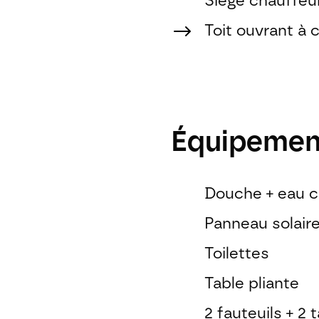
Siège chauffeu
$
Toit ouvrant à
Équipemen
Douche + eau c
Panneau solair
Toilettes
Table pliante
2 fauteuils + 2