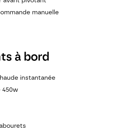
r avant pivotant
 commande manuelle
ts à bord
haude instantanée
e 450w
 tabourets