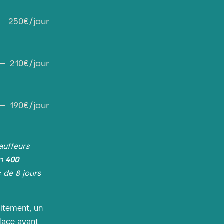
250€/jour
210€/jour
190€/jour
auffeurs
on
400
s de 8 jours
uitement, un
place avant