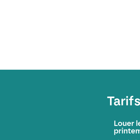
Tarif
Louer 
printe