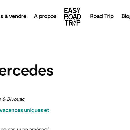
s à vendre
A propos
Road Trip
Blo
ercedes
s & Bivouac
vacances uniques et
ping-car / van aménagé