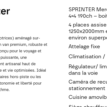
ter
SPRINTER Merc
4×4 190ch – bo
4 places assises
1250x2000mm e
environ superp
otrices) aménagé sur-
n van premium, robuste et
Attelage fixe
Conçu pour le voyage et
Climatisation /
 puissante, une
nt artisanal haut de
Régulateur/ lim
 et vie optimisées. Idéal
dans la voie
raires hors-piste ou les
Caméra de recu
utonomie et liberté pour
stationnement a
ythme.
Cuisine amovib